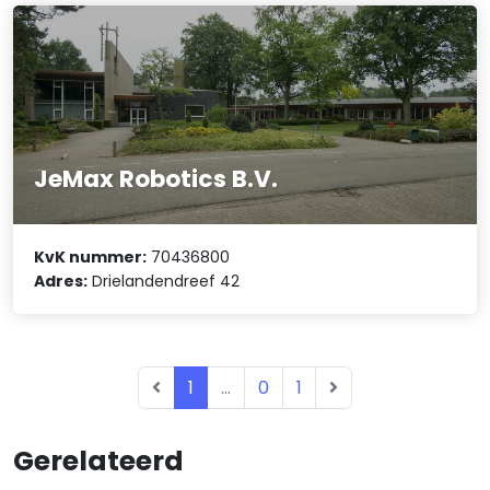
JeMax Robotics B.V.
KvK nummer:
70436800
Adres:
Drielandendreef 42
1
...
0
1
Gerelateerd