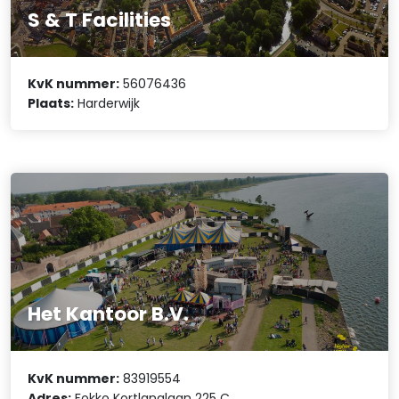
S & T Facilities
KvK nummer:
56076436
Plaats:
Harderwijk
Het Kantoor B.V.
KvK nummer:
83919554
Adres:
Fokko Kortlanglaan 225 C