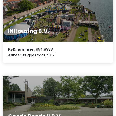
INHousing B.V.
KvK nummer:
95418938
Adres:
Bruggestraat 49 7