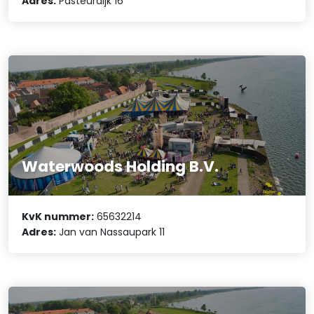
Adres:
Pasteurdijk 16
Waterwoods Holding B.V.
KvK nummer:
65632214
Adres:
Jan van Nassaupark 11