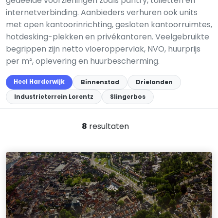
gedeelde voorzieningen zoals pantry, toiletten en
internetverbinding. Aanbieders verhuren ook units
met open kantoorinrichting, gesloten kantoorruimtes,
hotdesking-plekken en privékantoren. Veelgebruikte
begrippen zijn netto vloeroppervlak, NVO, huurprijs
per m², oplevering en huurbescherming.
Heel Harderwijk
Binnenstad
Drielanden
Industrieterrein Lorentz
Slingerbos
8
resultaten