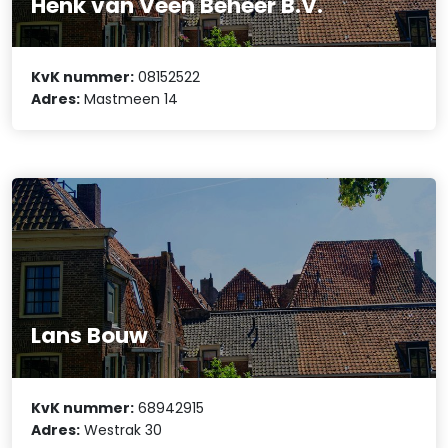
Henk van Veen Beheer B.V.
KvK nummer:
08152522
Adres:
Mastmeen 14
Lans Bouw
KvK nummer:
68942915
Adres:
Westrak 30