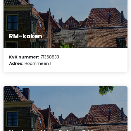
RM-koken
KvK nummer:
71368833
Adres:
Hoornmeen 1