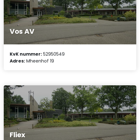
Vos AV
KvK nummer:
52950549
Adres:
Mheenhof 19
Fliex