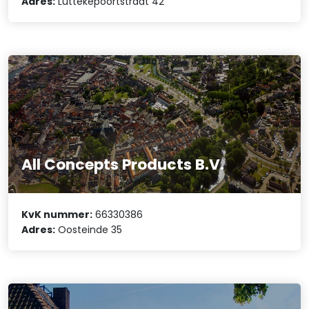
Adres:
Luttekepoortstraat 42
All Concepts Products B.V.
KvK nummer:
66330386
Adres:
Oosteinde 35