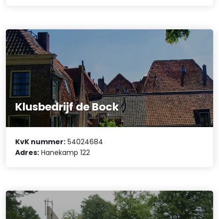
Klusbedrijf de Bock
KvK nummer:
54024684
Adres:
Hanekamp 122