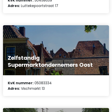
KvK nummer:
50458639
Adres:
Luttekepoortstraat 17
Zelfstandig
Supermarktondernemers Oost
KvK nummer:
05083334
Adres:
Vischmarkt 13