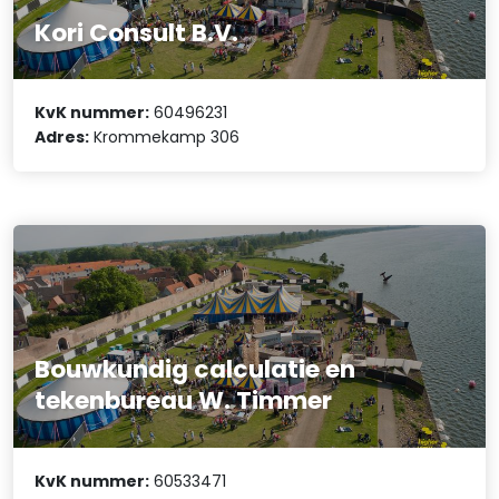
Kori Consult B.V.
KvK nummer:
60496231
Adres:
Krommekamp 306
Bouwkundig calculatie en
tekenbureau W. Timmer
KvK nummer:
60533471