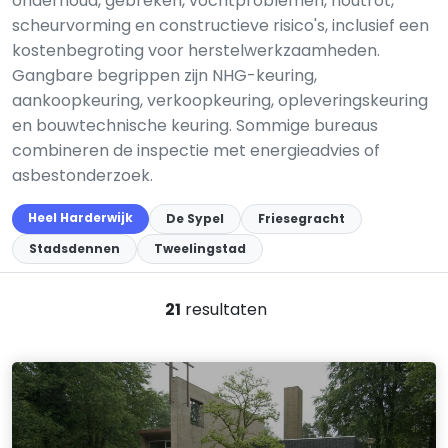
onderhoud, gebreken, vochtproblemen, houtrot,
scheurvorming en constructieve risico's, inclusief een
kostenbegroting voor herstelwerkzaamheden.
Gangbare begrippen zijn NHG-keuring,
aankoopkeuring, verkoopkeuring, opleveringskeuring
en bouwtechnische keuring. Sommige bureaus
combineren de inspectie met energieadvies of
asbestonderzoek.
Heel Harderwijk
De Sypel
Friesegracht
Stadsdennen
Tweelingstad
21
resultaten