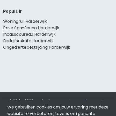
Populair
Woningruil Harderwijk
Prive Spa-Sauna Harderwijk
Incassobureau Harderwijk
Bedrijfsruimte Harderwijk
Ongediertebestrijding Harderwijk
© 2019 - 2026 Realisatie en SEO door
SEO-bureau
Lion
Internet. Betaal alleen voor bewezen resultaten?
SEO
We gebruiken cookies om jouw ervaring met deze
optimalisatie No Cure No Pay
.
Harderwijk
is onderdeel van
website te verbeteren, tevens om gerichte