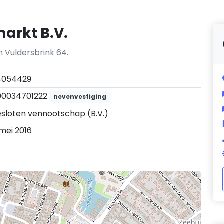
arkt B.V.
 Vuldersbrink 64.
4054429
00034701222
nevenvestiging
sloten vennootschap (B.V.)
 mei 2016