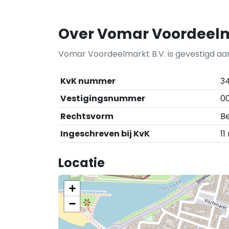
Over Vomar Voordeelm
Vomar Voordeelmarkt B.V. is gevestigd aan
KvK nummer
3
Vestigingsnummer
0
Rechtsvorm
Be
Ingeschreven bij KvK
11
Locatie
+
−