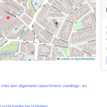
Leaflet
|
©
OpenStreetMap
ls met een algemeen assortiment voedings- en
en orthopedische artikelen