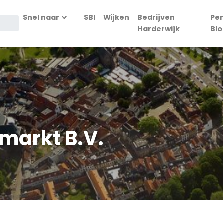
Snel naar
SBI
Wijken
Bedrijven
Per
Harderwijk
Blo
markt B.V.