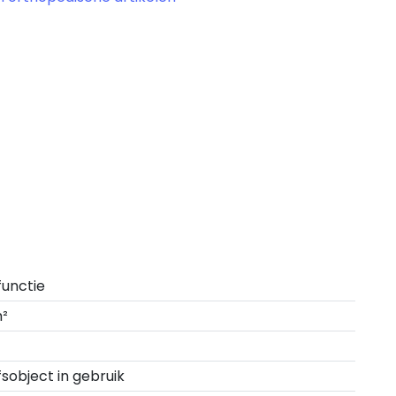
functie
m²
fsobject in gebruik