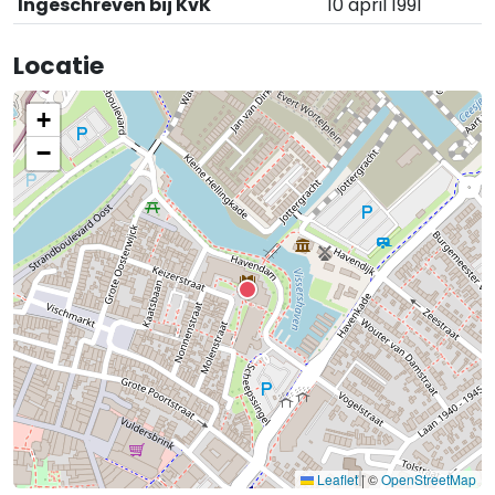
Ingeschreven bij KvK
10 april 1991
Locatie
+
−
Leaflet
|
©
OpenStreetMap