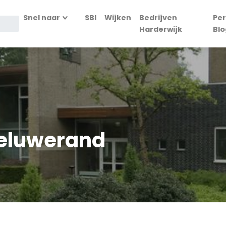
Snel naar
SBI
Wijken
Bedrijven
Per
Harderwijk
Blo
Veluwerand