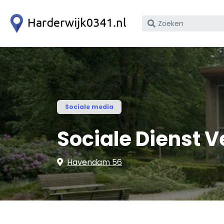
Zoek
op
bedrijfsnaam
of
KvK
nummer
Sociale media
Sociale Dienst 
Havendam 56