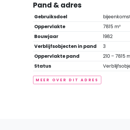
Pand & adres
Gebruiksdoel
bijeenkomst
Oppervlakte
7815 m²
Bouwjaar
1982
Verblijfsobjecten in pand
3
Oppervlakte pand
210 – 7815 
Status
Verblijfsobj
MEER OVER DIT ADRES