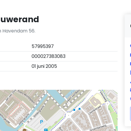
eluwerand
an Havendam 56.
57995397
000027383083
01 juni 2005