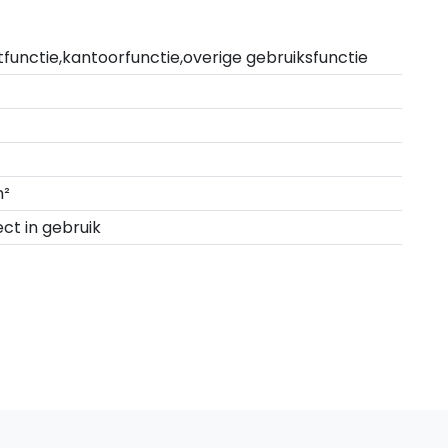
functie,kantoorfunctie,overige gebruiksfunctie
m²
ect in gebruik