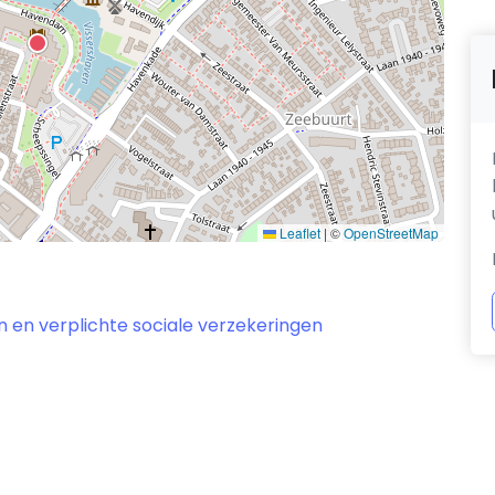
Leaflet
|
©
OpenStreetMap
 en verplichte sociale verzekeringen