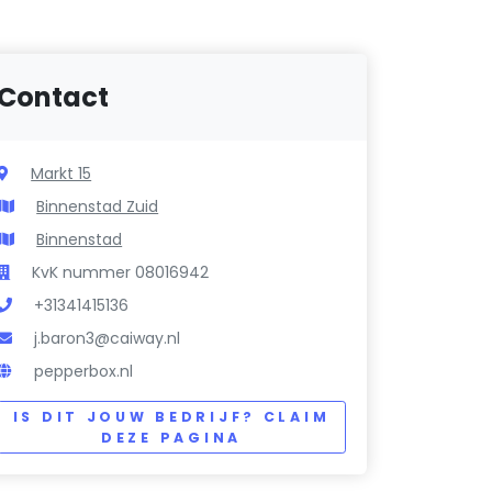
Contact
Markt 15
Binnenstad Zuid
Binnenstad
KvK nummer 08016942
+31341415136
j.baron3@caiway.nl
pepperbox.nl
IS DIT JOUW BEDRIJF? CLAIM
DEZE PAGINA