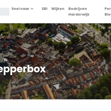
Snel naar
SBI
Wijken
Bedrijven
Per
Harderwijk
Blo
epperbox