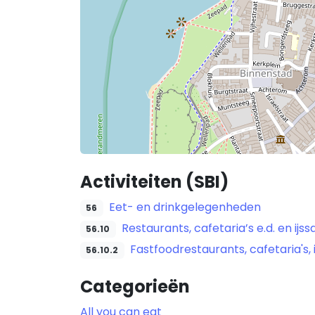
Activiteiten (SBI)
Eet- en drinkgelegenheden
56
Restaurants, cafetaria’s e.d. en ijss
56.10
Fastfoodrestaurants, cafetaria's, 
56.10.2
Categorieën
All you can eat