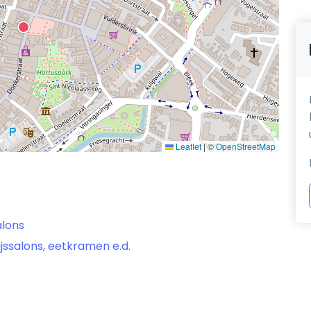
Leaflet
|
©
OpenStreetMap
alons
ijssalons, eetkramen e.d.