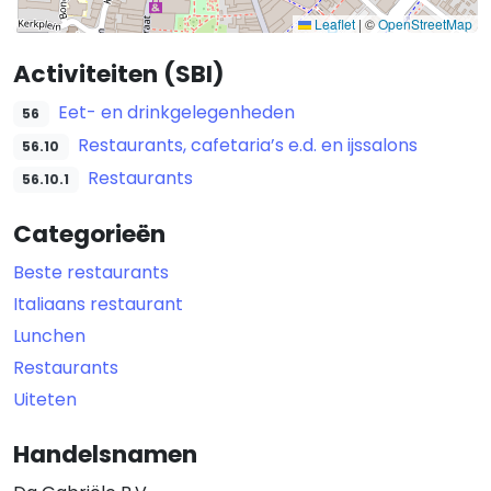
Leaflet
|
©
OpenStreetMap
Activiteiten (SBI)
Eet- en drinkgelegenheden
56
Restaurants, cafetaria’s e.d. en ijssalons
56.10
Restaurants
56.10.1
Categorieën
Beste restaurants
Italiaans restaurant
Lunchen
Restaurants
Uiteten
Handelsnamen